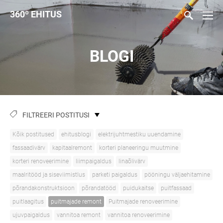
360
º
EHITUS
BLOGI
FILTREERI POSTITUSI
Kõik postitused
ehitusblogi
elektrijuhtmestiku uuendamine
fassaadivärv
kapitaalremont
korteri planeeringu muutmine
korteri renoveerimine
liimpaigaldus
linaõlivärv
maalritööd ja siseviimistlus
parketi paigaldus
pööningu väljaehitamine
põrandakonstruktsioon
põrandatööd
puidukaitse
puitfassaad
puitlaagitus
puitmajade remont
Puitmajade renoveerimine
ujuvpaigaldus
vannitoa remont
vannitoa renoveerimine