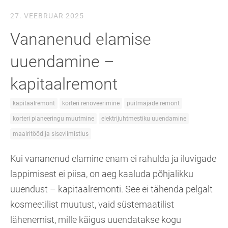
27. VEEBRUAR 2025
Vananenud elamise
uuendamine –
kapitaalremont
kapitaalremont
korteri renoveerimine
puitmajade remont
korteri planeeringu muutmine
elektrijuhtmestiku uuendamine
maalritööd ja siseviimistlus
Kui vananenud elamine enam ei rahulda ja iluvigade
lappimisest ei piisa, on aeg kaaluda põhjalikku
uuendust – kapitaalremonti. See ei tähenda pelgalt
kosmeetilist muutust, vaid süstemaatilist
lähenemist, mille käigus uuendatakse kogu