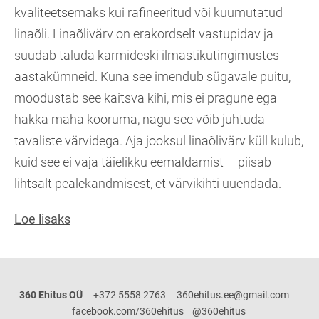
kvaliteetsemaks kui rafineeritud või kuumutatud
linaõli. Linaõlivärv on erakordselt vastupidav ja
suudab taluda karmideski ilmastikutingimustes
aastakümneid. Kuna see imendub sügavale puitu,
moodustab see kaitsva kihi, mis ei pragune ega
hakka maha kooruma, nagu see võib juhtuda
tavaliste värvidega. Aja jooksul linaõlivärv küll kulub,
kuid see ei vaja täielikku eemaldamist – piisab
lihtsalt pealekandmisest, et värvikihti uuendada.
Loe lisaks
360 Ehitus OÜ
+372 5558 2763
360ehitus.ee@gmail.com
facebook.com/360ehitus
@360ehitus