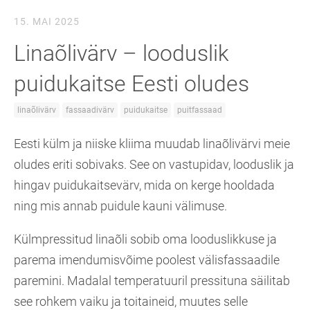
15. MAI 2025
Linaõlivärv – looduslik
puidukaitse Eesti oludes
linaõlivärv
fassaadivärv
puidukaitse
puitfassaad
Eesti külm ja niiske kliima muudab linaõlivärvi meie
oludes eriti sobivaks. See on vastupidav, looduslik ja
hingav puidukaitsevärv, mida on kerge hooldada
ning mis annab puidule kauni välimuse.
Külmpressitud linaõli sobib oma looduslikkuse ja
parema imendumisvõime poolest välisfassaadile
paremini. Madalal temperatuuril pressituna säilitab
see rohkem vaiku ja toitaineid, muutes selle