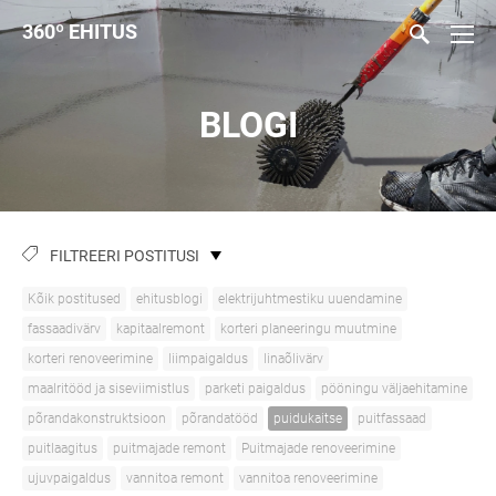
360
º
EHITUS
BLOGI
FILTREERI POSTITUSI
Kõik postitused
ehitusblogi
elektrijuhtmestiku uuendamine
fassaadivärv
kapitaalremont
korteri planeeringu muutmine
korteri renoveerimine
liimpaigaldus
linaõlivärv
maalritööd ja siseviimistlus
parketi paigaldus
pööningu väljaehitamine
põrandakonstruktsioon
põrandatööd
puidukaitse
puitfassaad
puitlaagitus
puitmajade remont
Puitmajade renoveerimine
ujuvpaigaldus
vannitoa remont
vannitoa renoveerimine