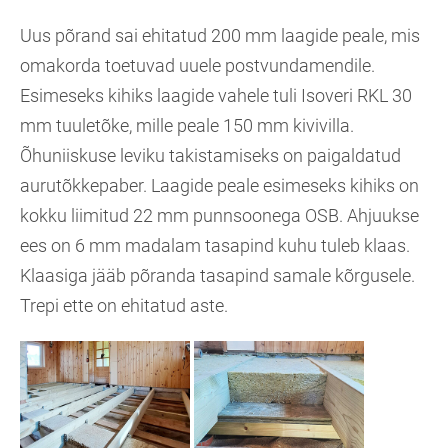
Uus põrand sai ehitatud 200 mm laagide peale, mis
omakorda toetuvad uuele postvundamendile.
Esimeseks kihiks laagide vahele tuli Isoveri RKL 30
mm tuuletõke, mille peale 150 mm kivivilla.
Õhuniiskuse leviku takistamiseks on paigaldatud
aurutõkkepaber. Laagide peale esimeseks kihiks on
kokku liimitud 22 mm punnsoonega OSB. Ahjuukse
ees on 6 mm madalam tasapind kuhu tuleb klaas.
Klaasiga jääb põranda tasapind samale kõrgusele.
Trepi ette on ehitatud aste.