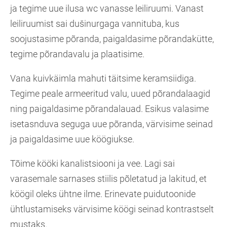
ja tegime uue ilusa wc vanasse leiliruumi. Vanast
leiliruumist sai dušinurgaga vannituba, kus
soojustasime põranda, paigaldasime põrandakütte,
tegime põrandavalu ja plaatisime.
Vana kuivkäimla mahuti täitsime keramsiidiga.
Tegime peale armeeritud valu, uued põrandalaagid
ning paigaldasime põrandalauad. Esikus valasime
isetasnduva seguga uue põranda, värvisime seinad
ja paigaldasime uue köögiukse.
Tõime kööki kanalistsiooni ja vee. Lagi sai
varasemale sarnases stiilis põletatud ja lakitud, et
köögil oleks ühtne ilme. Erinevate puidutoonide
ühtlustamiseks värvisime köögi seinad kontrastselt
mustaks.