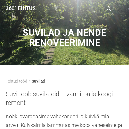
360
º
EHITUS
SUVILAD JA NENDE
RENOVEERIMINE
/
Tehtud tööd
Suvilad
Suvi toob suvilatöid – vannitoa ja köögi
remont
Kööki avaradasime vahekoridori ja kuivkäimla
arvelt. Kuivkäimla lammutasime koos vaheseintega