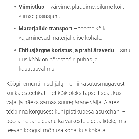
Viimistlus
– värvime, plaadime, silume kõik
viimse pisiasjani.
Materjalide transport
– toome kõik
vajaminevad materjalid ise kohale.
Ehitusjärgne koristus ja prahi äravedu
– sinu
uus köök on pärast töid puhas ja
kasutusvalmis.
Köögi remontimisel jälgime nii kasutusmugavust
kui ka esteetikat – et kõik oleks täpselt seal, kus
vaja, ja näeks samas suurepärane välja. Alates
tööpinna kõrgusest kuni pistikupesa asukohani –
pöörame tähelepanu ka väikestele detailidele, mis
teevad köögist mõnusa koha, kus kokata.