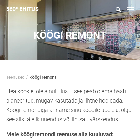
360
º
EHITUS
KÖÖGI REMONT
/
Teenused
Köögi remont
Hea köök ei ole ainult ilus – see peab olema hästi
planeeritud, mugav kasutada ja lihtne hooldada.
Köögi remondiga anname sinu köögile uue elu, olgu
see siis täielik uuendus või lihtsalt värskendus.
Meie köögiremondi teenuse alla kuuluvad: