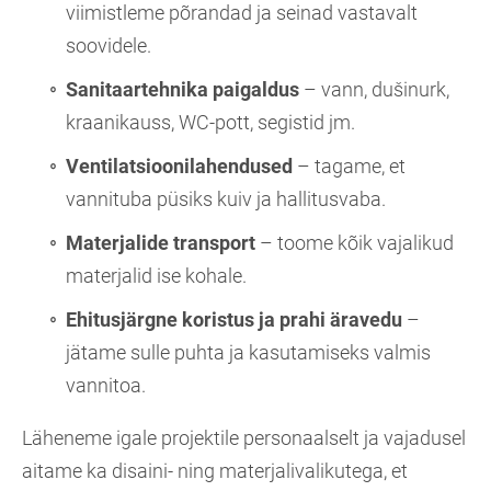
viimistleme põrandad ja seinad vastavalt
soovidele.
Sanitaartehnika paigaldus
– vann, dušinurk,
kraanikauss, WC-pott, segistid jm.
Ventilatsioonilahendused
– tagame, et
vannituba püsiks kuiv ja hallitusvaba.
Materjalide transport
– toome kõik vajalikud
materjalid ise kohale.
Ehitusjärgne koristus ja prahi äravedu
–
jätame sulle puhta ja kasutamiseks valmis
vannitoa.
Läheneme igale projektile personaalselt ja vajadusel
aitame ka disaini- ning materjalivalikutega, et