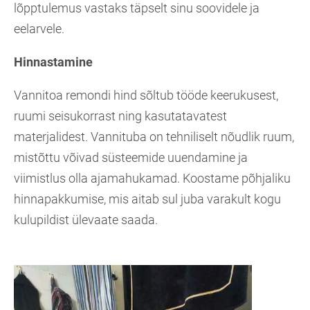
lõpptulemus vastaks täpselt sinu soovidele ja
eelarvele.
Hinnastamine
Vannitoa remondi hind sõltub tööde keerukusest,
ruumi seisukorrast ning kasutatavatest
materjalidest. Vannituba on tehniliselt nõudlik ruum,
mistõttu võivad süsteemide uuendamine ja
viimistlus olla ajamahukamad. Koostame põhjaliku
hinnapakkumise, mis aitab sul juba varakult kogu
kulupildist ülevaate saada.