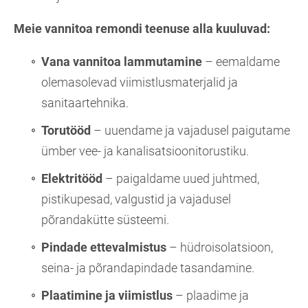
Meie vannitoa remondi teenuse alla kuuluvad:
Vana vannitoa lammutamine
– eemaldame
olemasolevad viimistlusmaterjalid ja
sanitaartehnika.
Torutööd
– uuendame ja vajadusel paigutame
ümber vee- ja kanalisatsioonitorustiku.
Elektritööd
– paigaldame uued juhtmed,
pistikupesad, valgustid ja vajadusel
põrandakütte süsteemi.
Pindade ettevalmistus
– hüdroisolatsioon,
seina- ja põrandapindade tasandamine.
Plaatimine ja viimistlus
– plaadime ja