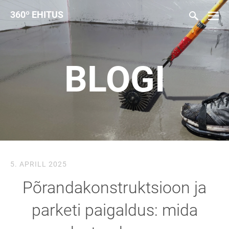
360
º
EHITUS
BLOGI
5. APRILL 2025
Põrandakonstruktsioon ja
parketi paigaldus: mida