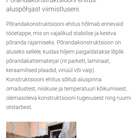
aluspõhjast viimistluseni.
Põrandakonstruktsiooni ehitus hõlmab erinevaid
tööetappe, mis on vajalikud stabiilse ja kestva
põranda rajamiseks. Põrandakonstruktsioon on
aluseks sellele, kuidas hiljem paigaldatakse lõplik
põrandakattematerjal (nt parkett, laminaat,
keraamilised plaadid, vinüül või vaip).
Konstruktsiooni ehitus sõltub aluspinna
omadustest, niiskuse ja temperatuuri kõikumisest,
olemasoleva konstruktsiooni tugevusest ning ruumi
otstarbest.