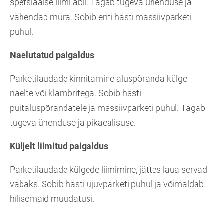
spetsiaalse liimi abil. Tagab tugeva ühenduse ja
vähendab müra. Sobib eriti hästi massiivparketi
puhul.
Naelutatud paigaldus
Parketilaudade kinnitamine aluspõranda külge
naelte või klambritega. Sobib hästi
puitaluspõrandatele ja massiivparketi puhul. Tagab
tugeva ühenduse ja pikaealisuse.
Küljelt liimitud paigaldus
Parketilaudade külgede liimimine, jättes laua servad
vabaks. Sobib hästi ujuvparketi puhul ja võimaldab
hilisemaid muudatusi.