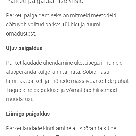
Parketi paigaldamise viisid
Parketi paigaldamiseks on mitmeid meetodeid,
sõltuvalt valitud parketi tüübist ja ruumi
omadustest.
Ujuv paigaldus
Parketilaudade ühendamine üksteisega ilma neid
aluspõranda külge kinnitamata. Sobib hästi
laminaatparketi ja mõnede massiivparkettide puhul.
Tagab kiire paigalduse ja võimaldab hilisemaid
muudatusi.
Liimiga paigaldus
Parketilaudade kinnitamine aluspõranda külge