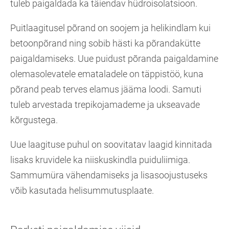
tuleb paigaldada ka täiendav hüdroisolatsioon.
Puitlaagitusel põrand on soojem ja helikindlam kui
betoonpõrand ning sobib hästi ka põrandakütte
paigaldamiseks. Uue puidust põranda paigaldamine
olemasolevatele emataladele on täppistöö, kuna
põrand peab terves elamus jääma loodi. Samuti
tuleb arvestada trepikojamademe ja ukseavade
kõrgustega.
Uue laagituse puhul on soovitatav laagid kinnitada
lisaks kruvidele ka niiskuskindla puiduliimiga.
Sammumüra vähendamiseks ja lisasoojustuseks
võib kasutada helisummutusplaate.