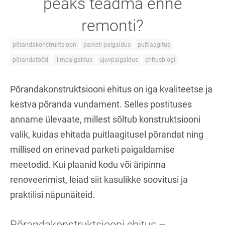
peaks teadma enne
remonti?
põrandakonstruktsioon
parketi paigaldus
puitlaagitus
põrandatööd
liimpaigaldus
ujuvpaigaldus
ehitusblogi
Põrandakonstruktsiooni ehitus on iga kvaliteetse ja
kestva põranda vundament. Selles postituses
anname ülevaate, millest sõltub konstruktsiooni
valik, kuidas ehitada puitlaagitusel põrandat ning
millised on erinevad parketi paigaldamise
meetodid. Kui plaanid kodu või äripinna
renoveerimist, leiad siit kasulikke soovitusi ja
praktilisi näpunäiteid.
Põrandakonstruktsiooni ehitus –