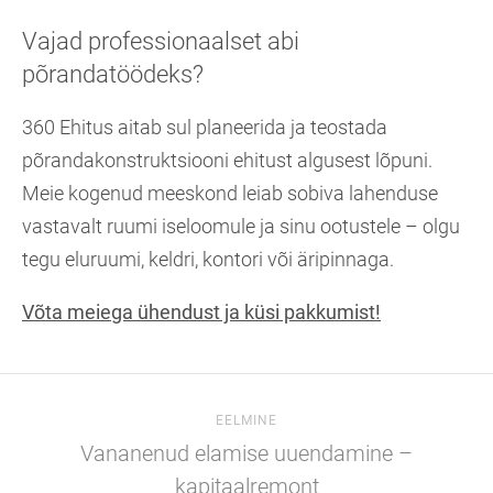
Vajad professionaalset abi
põrandatöödeks?
360 Ehitus aitab sul planeerida ja teostada
põrandakonstruktsiooni ehitust algusest lõpuni.
Meie kogenud meeskond leiab sobiva lahenduse
vastavalt ruumi iseloomule ja sinu ootustele – olgu
tegu eluruumi, keldri, kontori või äripinnaga.
Võta meiega ühendust ja küsi pakkumist!
EELMINE
Vananenud elamise uuendamine –
kapitaalremont